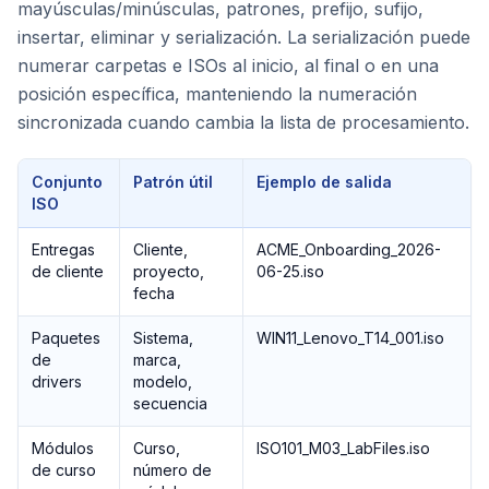
mayúsculas/minúsculas, patrones, prefijo, sufijo,
insertar, eliminar y serialización. La serialización puede
numerar carpetas e ISOs al inicio, al final o en una
posición específica, manteniendo la numeración
sincronizada cuando cambia la lista de procesamiento.
Conjunto
Patrón útil
Ejemplo de salida
ISO
Entregas
Cliente,
ACME_Onboarding_2026-
de cliente
proyecto,
06-25.iso
fecha
Paquetes
Sistema,
WIN11_Lenovo_T14_001.iso
de
marca,
drivers
modelo,
secuencia
Módulos
Curso,
ISO101_M03_LabFiles.iso
de curso
número de