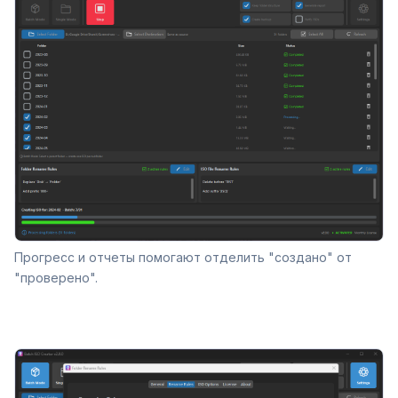
Прогресс и отчеты помогают отделить "создано" от
"проверено".