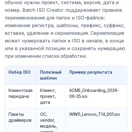
обычно нужны проект, система, версия, дата и
номер. Batch ISO Creator поддерживает правила
переименования для папок и ISO-файлов:
изменение регистра, шаблоны, префикс, суффикс,
вставка, удаление и сериализация. Сериализация
может нумеровать папки и ISO в начале, в конце
или в указанной позиции и сохранять нумерацию
при изменении списка обработки.
Набор ISO
Полезный
Пример результата
шаблон
Клиентская
Клиент,
ACME_Onboarding_2026-
передача
проект,
06-25.iso
дата
Пакеты
ОС,
WIN11_Lenovo_T14_001.iso
драйверов
vendor,
модель,
номер