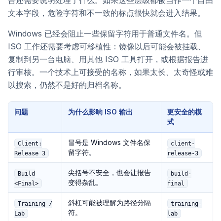
告还需要说明处理了什么。如果这些层级都被当作一个自由
文本字段，危险字符和不一致的标点很快就会进入结果。
Windows 已经会阻止一些保留字符用于普通文件名。但
ISO 工作还需要考虑可移植性：镜像以后可能会被挂载、
复制到另一台电脑、用其他 ISO 工具打开，或根据报告进
行审核。一个技术上可接受的名称，如果太长、太奇怪或难
以搜索，仍然不是好的归档名称。
问题
为什么影响 ISO 输出
更安全的模
式
冒号是 Windows 文件名保
Client:
client-
留字符。
Release 3
release-3
尖括号不安全，也会让报告
Build
build-
变得杂乱。
<Final>
final
斜杠可能被理解为路径分隔
Training /
training-
符。
Lab
lab