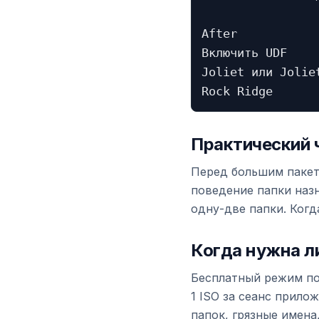
After

Включить UDF

Joliet или Joliet
Практический 
Перед большим пакет
поведение папки назн
одну-две папки. Когд
Когда нужна л
Бесплатный режим по
1 ISO за сеанс прило
папок, грязные имена