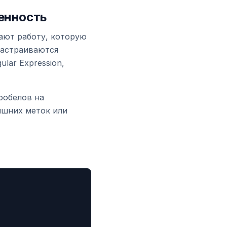
енность
ают работу, которую
 настраиваются
ular Expression,
робелов на
лишних меток или