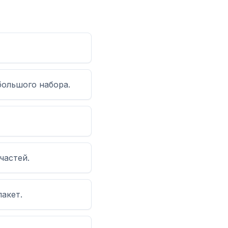
большого набора.
частей.
пакет.