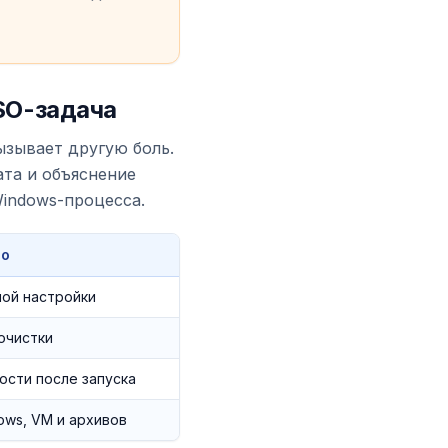
SO-задача
ызывает другую боль.
ата и объяснение
Windows-процесса.
но
ой настройки
очистки
ости после запуска
ows, VM и архивов