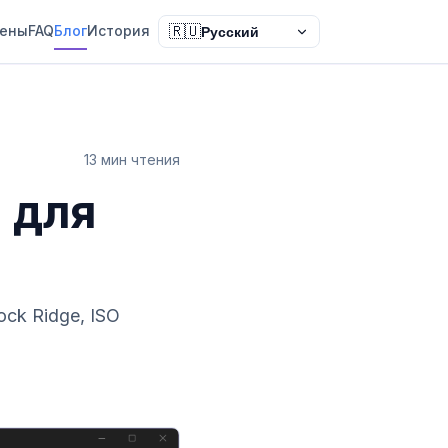
ены
FAQ
Блог
История
🇷🇺
Русский
13 мин чтения
 для
ock Ridge, ISO