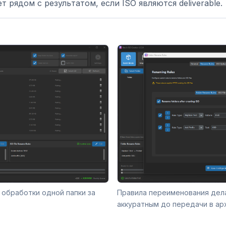
т рядом с результатом, если ISO являются deliverable.
 обработки одной папки за
Правила переименования дел
аккуратным до передачи в арх