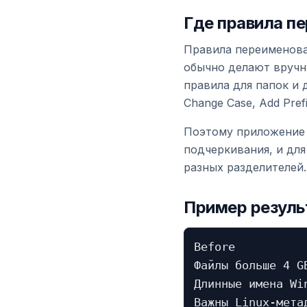
Где правила п
Правила переименова
обычно делают вручну
правила для папок и д
Change Case, Add Prefix
Поэтому приложение 
подчеркивания, и для
разных разделителей.
Пример резуль
Before

Файлы больше 4 GB
Длинные имена Win
Важны Linux-метад