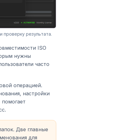
и проверку результата.
совместимости ISO
торым нужны
пользователи часто
зовой операцией.
нования, настройки
р помогает
сс.
апок. Две главные
именования для