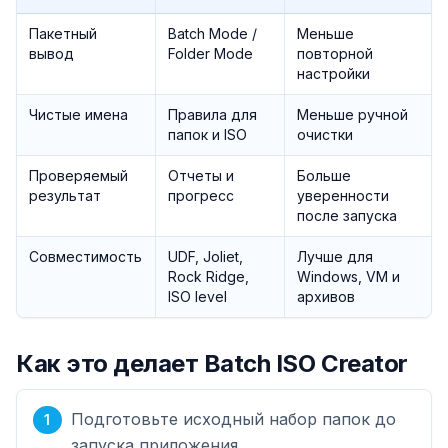
Пакетный
Batch Mode /
Меньше
вывод
Folder Mode
повторной
настройки
Чистые имена
Правила для
Меньше ручной
папок и ISO
очистки
Проверяемый
Отчеты и
Больше
результат
прогресс
уверенности
после запуска
Совместимость
UDF, Joliet,
Лучше для
Rock Ridge,
Windows, VM и
ISO level
архивов
Как это делает Batch ISO Creator
Подготовьте исходный набор папок до
запуска приложения.