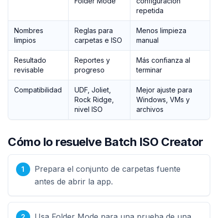
Folder Mode
configuración
repetida
Nombres
Reglas para
Menos limpieza
limpios
carpetas e ISO
manual
Resultado
Reportes y
Más confianza al
revisable
progreso
terminar
Compatibilidad
UDF, Joliet,
Mejor ajuste para
Rock Ridge,
Windows, VMs y
nivel ISO
archivos
Cómo lo resuelve Batch ISO Creator
Prepara el conjunto de carpetas fuente
antes de abrir la app.
Usa Folder Mode para una prueba de una