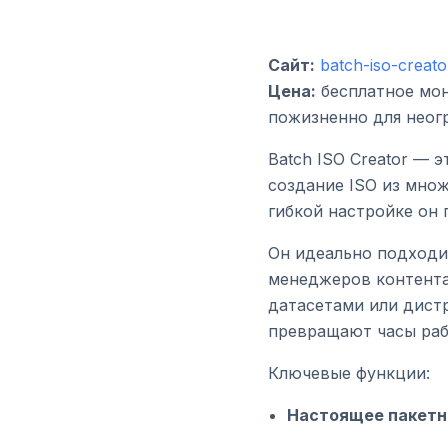
Сайт:
batch-iso-creat
Цена:
бесплатное монт
пожизненно для неогр
Batch ISO Creator — 
создание ISO из мно
гибкой настройке он
Он идеально подходи
менеджеров контента
датасетами или дист
превращают часы раб
Ключевые функции:
Настоящее пакетн