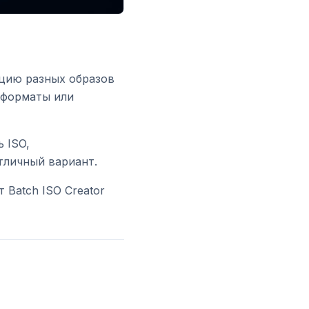
ацию разных образов
ь форматы или
 ISO,
тличный вариант.
т Batch ISO Creator