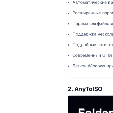
Автоматические
пр
Расширенные парам
Параметры файловой
Поддержка несколь
Подробные логи, с
Современный UI бе
Легкое Windows‑пр
2.
AnyToISO