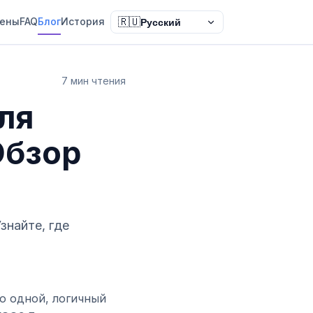
ены
FAQ
Блог
История
🇷🇺
Русский
7 мин чтения
ля
Обзор
знайте, где
по одной, логичный