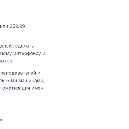
 или $59.99
целью: сделать
нному интерфейсу и
поток.
преподавателей и
альными машинами,
втоматизация имен
ик