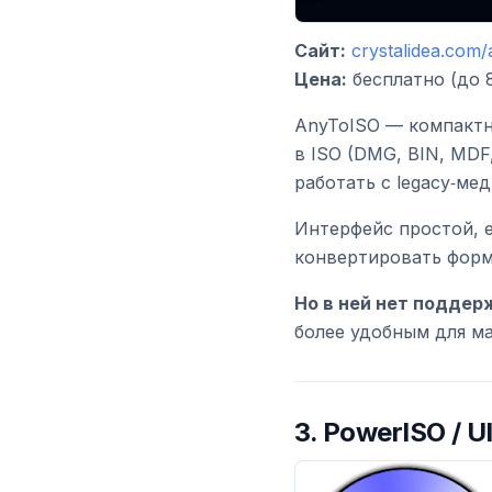
Сайт:
crystalidea.com/
Цена:
бесплатно (до 
AnyToISO — компактн
в ISO (DMG, BIN, MDF
работать с legacy‑мед
Интерфейс простой, е
конвертировать форма
Но в ней нет поддер
более удобным для ма
3.
PowerISO / U