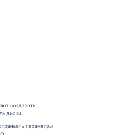
яют создавать
ть диски.
астраивать параметры
O.