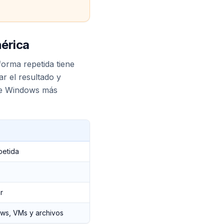
nérica
orma repetida tiene
ar el resultado y
 de Windows más
petida
r
ows, VMs y archivos