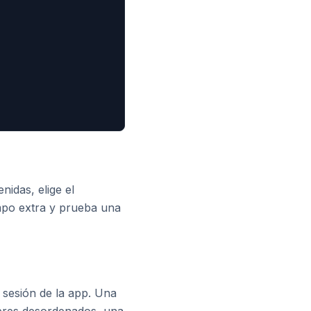
idas, elige el
iempo extra y prueba una
 sesión de la app. Una
mbres desordenados, una