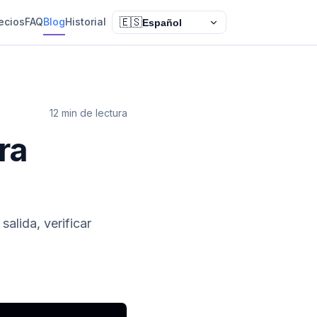
ecios
FAQ
Blog
Historial
🇪🇸
Español
12 min de lectura
ra
salida, verificar