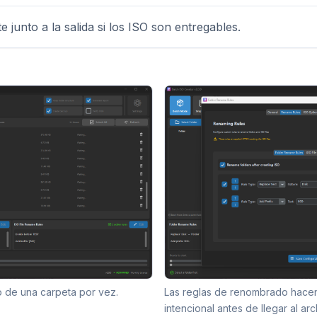
e junto a la salida si los ISO son entregables.
o de una carpeta por vez.
Las reglas de renombrado hacen
intencional antes de llegar al arc