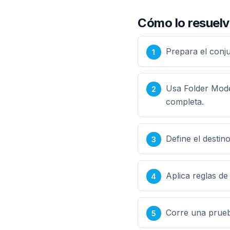
Cómo lo resuelv
Prepara el conju
Usa Folder Mod
completa.
Define el destin
Aplica reglas d
Corre una prueb