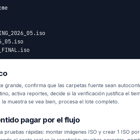
me

ING_2026_05.iso

_05.iso

ico
te grande, confirma que las carpetas fuente sean autoconten
o, activa reportes, decide si la verificación justifica el t
la muestra se vea bien, procesa el lote completo.
tido pagar por el flujo
ra pruebas rápidas: montar imágenes ISO y crear 1 ISO por
cuando el costo real es la repetición: muchas carpetas, no